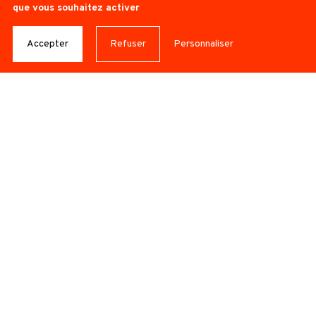
que vous souhaitez activer
ANCRAGE
Accepter
Refuser
Personnaliser
© CCAI
CIE SENCIRK
– MODOU FATA TOURÉ
Région Île-de-France / Pays Sénégal
Projet en diffusion
Informations pratiques
50 min. en salle / 30 min. en extérieur
Tout public
4/5 personnes en tournée
À PROPOS