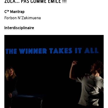
ZOLA… PAS COMME ÉMILE !!!
ie
C
Mantrap
Forbon N’Zakimuena
Interdisciplinaire