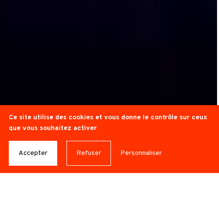
Ce site utilise des cookies et vous donne le contrôle sur ceux
Danse
que vous souhaitez activer
IMMINENTES
Accepter
Refuser
Personnaliser
© Antoine Billet
CIE BURNOUT
– JANN GALLOIS