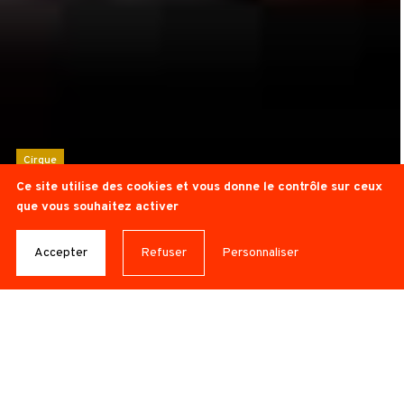
Cirque
Ce site utilise des cookies et vous donne le contrôle sur ceux
LE BONHEUR
que vous souhaitez activer
CLANDESTIN
Accepter
Refuser
Personnaliser
© Lucia Heege
CIE AR – ALICE RENDE
Région Provence-Alpes-Côte d’Azur