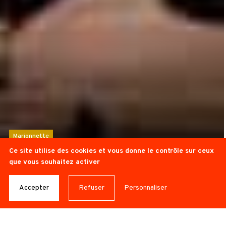
Marionnette
Ce site utilise des cookies et vous donne le contrôle sur ceux
TOUT LE MONDE EST
que vous souhaitez activer
LÀ
Accepter
Refuser
Personnaliser
© Simon Gosselin