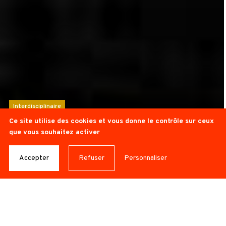
Interdisciplinaire
Ce site utilise des cookies et vous donne le contrôle sur ceux
ANNA CONTRE LES
que vous souhaitez activer
VENTS POLAIRES
Accepter
Refuser
Personnaliser
© Wilfried Lamotte
CIE THEÔRÊMA
– JEAN-CARL FELDIS