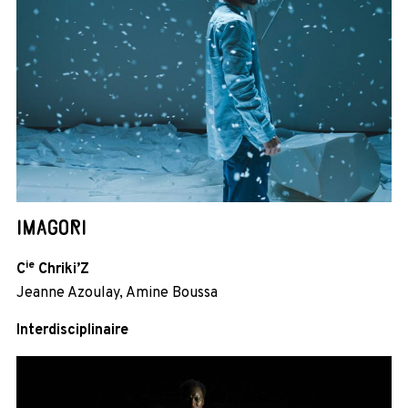
IMAGORI
ie
C
Chriki’Z
Jeanne Azoulay, Amine Boussa
Interdisciplinaire