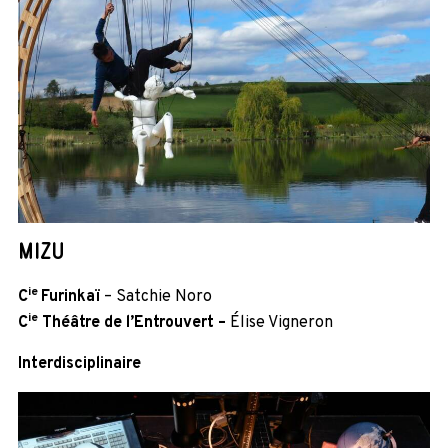
MIZU
ie
C
Furinkaï
– Satchie Noro
ie
C
Théâtre de l’Entrouvert –
Élise Vigneron
Interdisciplinaire